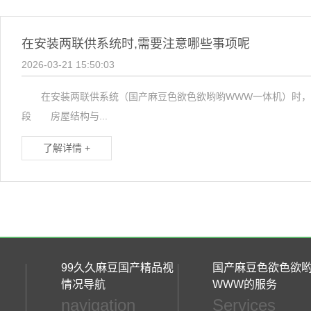
在安装两联供系统时,需要注意哪些事项呢
2026-03-21 15:50:03
在安装两联供系统（国产麻豆色欲色欲哟哟WWW一体机）时，
段 房屋结构与...
了解详情 +
99久久麻豆国产精品视
国产麻豆色欲色欲
情况导航
WWW的服务
navigation
Services