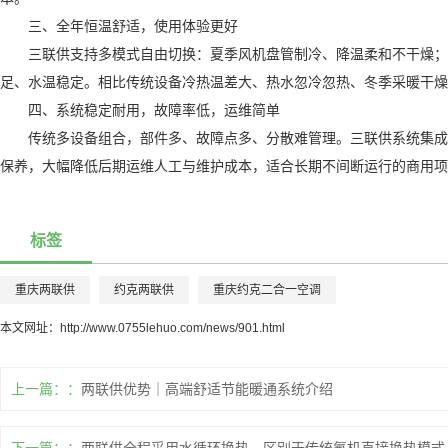
三、全年恒温舒适，使用体验更好
三联供支持多模式自由切换：夏季风机盘管制冷、降温柔和不干燥；冬季
足、水温稳定。相比传统设备冷热温差大、热水忽冷忽热、冬季采暖干燥
四、系统稳定耐用，故障率低，运维简单
传统多设备组合，部件多、故障点多、分散难管理。三联供系统集成化
保养，大幅降低后期运维人工与维护成本，适合长期不间断运行的商用项
标签
重庆两联供
约克两联供
重庆约克二合一空调
本文网址：
http://www.0755lehuo.com/news/901.html
上一篇：
两联供优势｜高端舒适节能暖通系统介绍