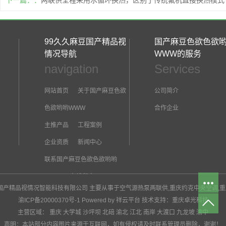
下一篇：
两联供全程采用水循环换热，区别于传统氟机直接换热模式
99久久麻豆国产精品视
国产麻豆色欲色欲
情况导航
WWW的服务
navigation
Services
网站首页
关于国产麻豆色欲
公司简介
色欲哟哟WWW
合作企业
主推产品
工程案例
企业资质
新闻中心
联系国产麻豆色欲色欲哟哟
WWW
在线留言
久久麻豆国产精品视情况智能科技有限公司 主要从事于
空气源热泵两联供
,
重庆约克中央空调
,
重
渝ICP备20000370号-1
Powered by 祥云平台
技术支持：
重庆卓光科技
主营区域：
重庆
大学城
沙坪坝
北碚
渝北
江北
南岸
大渡口
九龙坡
渝中
声明：本站部分内容图片来源于互联网，如有侵权请及时联系管理员删除，谢谢！