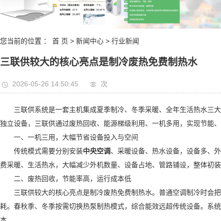
桃系统
设备
您当前的位置 ：
首 页
>
新闻中心
>
行业新闻
三联供较大的核心亮点是制冷废热免费制热水
2026-05-26 14:50:45
次
三联供系统是一套主机集成夏季制冷、冬季采暖、全年生活热水三大功
独立设备，三联供通过废热回收、能源梯级利用、一机多用，实现节能、
一、一机三用，大幅节省设备投入与空间
传统模式需要分别安装
中央空调
、采暖设备、热水设备，设备多、外
费采暖、生活热水，大幅减少外机数量、设备占地、管路铺设，整体初装成
二、废热回收，节能率高，运行成本低
三联供较大的核心亮点是制冷废热免费制热水。普通空调制冷时会把室
耗。春秋季、冬季按需切换热泵制热模式，综合能效远超传统设备。系统综
本。