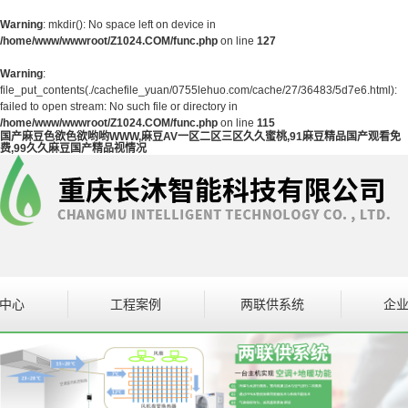
Warning
: mkdir(): No space left on device in
/home/www/wwwroot/Z1024.COM/func.php
on line
127
Warning
:
file_put_contents(./cachefile_yuan/0755lehuo.com/cache/27/36483/5d7e6.html):
failed to open stream: No such file or directory in
/home/www/wwwroot/Z1024.COM/func.php
on line
115
国产麻豆色欲色欲哟哟WWW,麻豆AV一区二区三区久久蜜桃,91麻豆精品国产观看免
费,99久久麻豆国产精品视情况
中心
工程案例
两联供系统
企
设备
案例展示
企
区二区三区久