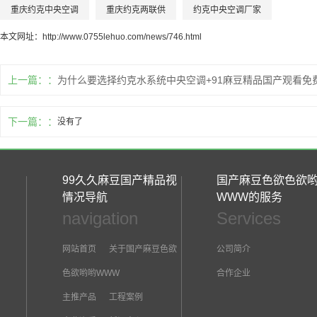
重庆约克中央空调
重庆约克两联供
约克中央空调厂家
本文网址：
http://www.0755lehuo.com/news/746.html
上一篇：
为什么要选择约克水系统中央空调+91麻豆精品国产观看免
下一篇：
没有了
99久久麻豆国产精品视
国产麻豆色欲色欲
情况导航
WWW的服务
navigation
Services
网站首页
关于国产麻豆色欲
公司简介
色欲哟哟WWW
合作企业
主推产品
工程案例